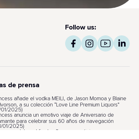
Follow us:
as de prensa
incess añade el vodka MEILI, de Jason Momoa y Blaine
lvorson, a su colección “Love Line Premium Liquors”
6/01/2025)
incess anuncia un emotivo viaje de Aniversario de
amante para celebrar sus 60 años de navegación
8/01/2025)
incess celebra el fin de año con prestigiosos
lardones por sus barcos, itinerarios y experiencia de