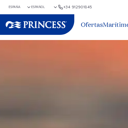
+34 912901845
Ofertas
Marítim