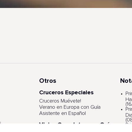
Otros
Not
Cruceros Especiales
s
Pr
Ha
Cruceros Muévete!
(1
Verano en Europa con Guía
Pr
Asistente en Español
Di
(0
s
Viajes Completos con Guía
Pr
Asistente
ga