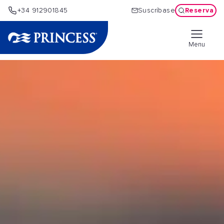
Reserva
+34 912901845
Suscríbase
Menu