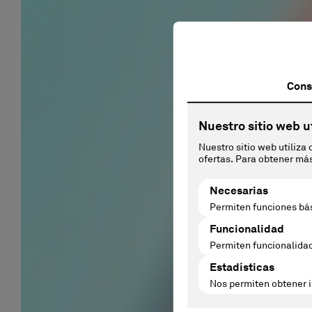
M
e
con 