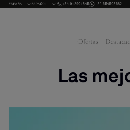
+34 912901845
+34 654503682
Ofertas
Destaca
Las mejo