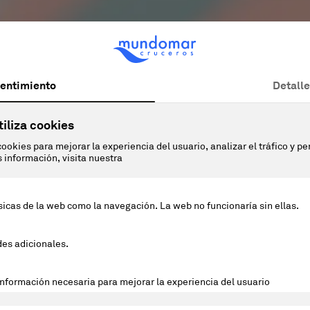
editerráneo con Cunar
l mismo lujo de siempr
hasta un 50% de desc
Ver cruceros