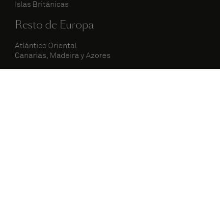
Islas Británicas
Resto de Europa
Atlántico Oriental
Canarias, Madeira y Azores
Alaska
Alaska
Canadá y Nueva Inglaterra
Canadá y Nueva Inglaterra
Asia
Japón
Sudeste Asiático
Australia y Nueva Zelanda