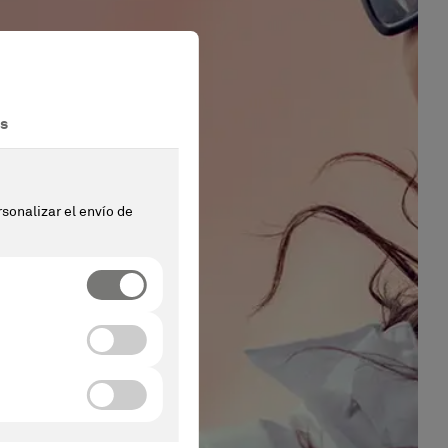
d:
e,
uento