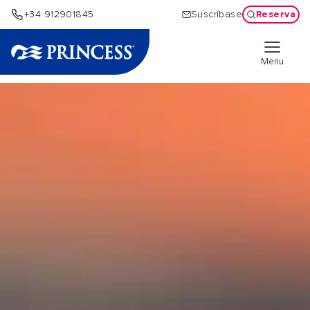
Reserva
+34 912901845
Suscríbase
Menu