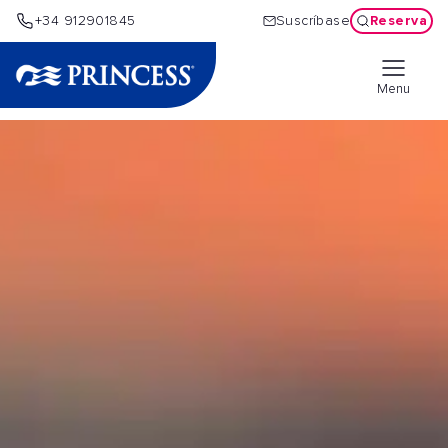
Reserva
+34 912901845
Suscríbase
Menu