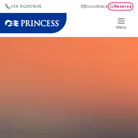
Reserva
+34 912901845
Suscríbase
Menu