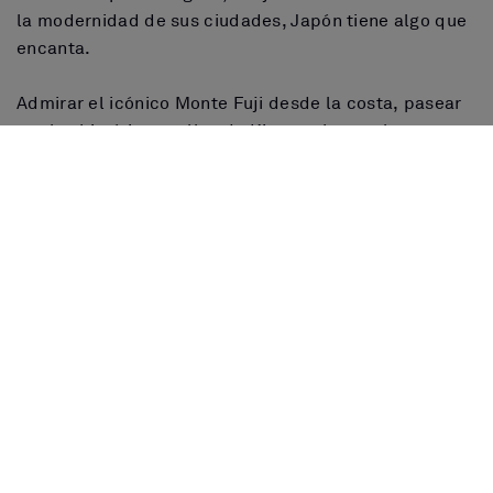
la modernidad de sus ciudades, Japón tiene algo que
encanta.
Admirar el icónico Monte Fuji desde la costa, pasear
por las históricas calles de Kioto, saborear la
exquisita gastronomía japonesa o disfrutar de la
animada vida nocturna de Osaka, hacen de este país
un destino ideal para descubrir en crucero,
combinando tradición, modernidad y naturaleza de
manera única.
Reserva ahora tu crucero