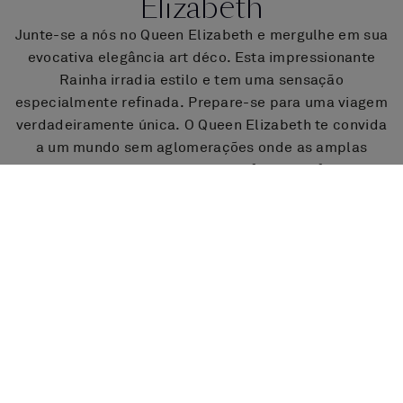
Elizabeth
Junte-se a nós no Queen Elizabeth e mergulhe em sua
evocativa elegância art déco. Esta impressionante
Rainha irradia estilo e tem uma sensação
especialmente refinada. Prepare-se para uma viagem
verdadeiramente única. O Queen Elizabeth te convida
a um mundo sem aglomerações onde as amplas
cobertas estabelecem o pano de fundo perfeito para
que você desfrute de uma experiência Cunard
impecável. Mergulhe no entretenimento,
acomodações de luxo e uma variedade de opções
gastronômicas. Suas características art déco
combinam com decoração contemporânea para
garantir espaços atemporais. Desfrute do croquet em
seu Games Deck, do entretenimento em seu Royal
Court Theatre ou relaxe em seu elegante estufa. A
escolha é sua.