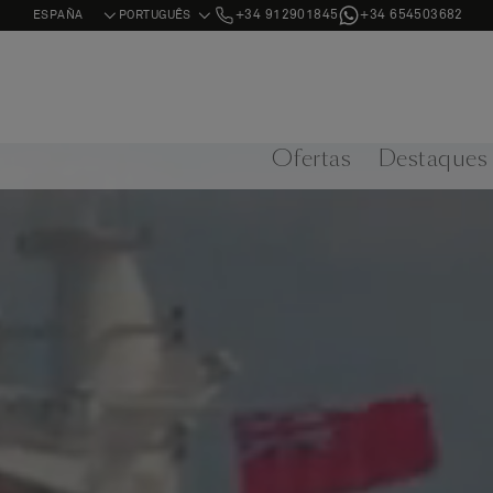
+34 912901845
+34 654503682
Ofertas
Destaques