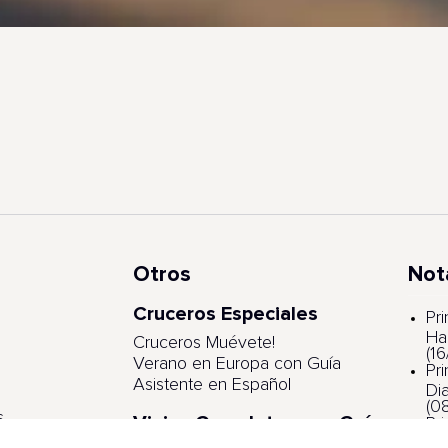
Otros
Not
Cruceros Especiales
s
Pr
Ha
Cruceros Muévete!
(1
Verano en Europa con Guía
Pr
Asistente en Español
Di
(0
s
Viajes Completos con Guía
Pr
Asistente
ga