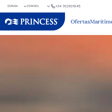
+34 912901845
Ofertas
Marítim