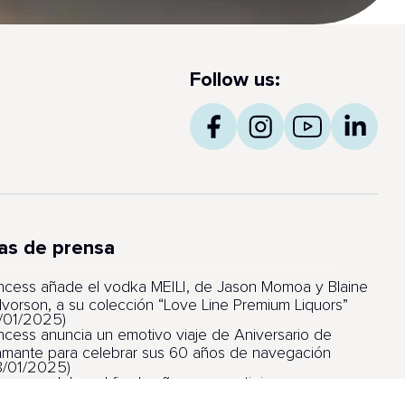
Follow us:
as de prensa
incess añade el vodka MEILI, de Jason Momoa y Blaine
lvorson, a su colección “Love Line Premium Liquors”
6/01/2025)
incess anuncia un emotivo viaje de Aniversario de
amante para celebrar sus 60 años de navegación
8/01/2025)
incess celebra el fin de año con prestigiosos
lardones por sus barcos, itinerarios y experiencia de