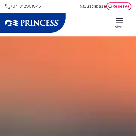
Reserva
+34 912901845
Suscríbase
Menu