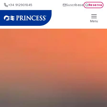
Reserva
+34 912901845
Suscríbase
Menu