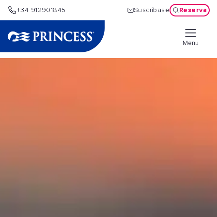
Reserva
+34 912901845
Suscríbase
Menu