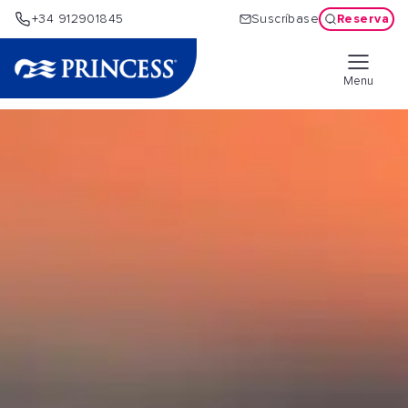
Reserva
+34 912901845
Suscríbase
Menu