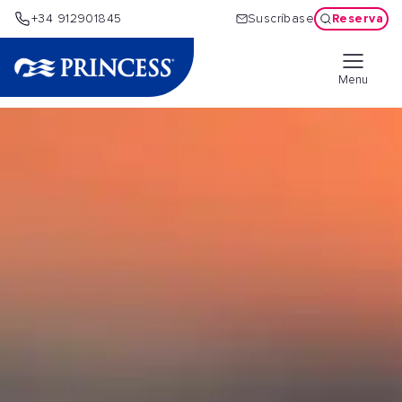
Reserva
+34 912901845
Suscríbase
Menu