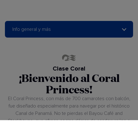
Info general y más
Clase Coral
¡Bienvenido al Coral
Princess!
El Coral Princess, con más de 700 camarotes con balcón,
fue diseñado especialmente para navegar por el histórico
Canal de Panamá. No te pierdas el Bayou Café and
Steakhouse, que ofrece cocina clásica de asador; reúne a
tus amigos para disfrutar de cócteles y de la experiencia de
**Películas bajo las estrellas®** junto a la piscina o prueba