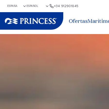
+34 912901845
Ofertas
Marítim