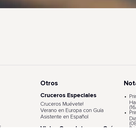
Otros
Not
Cruceros Especiales
s
Pr
Ha
Cruceros Muévete!
(1
Verano en Europa con Guía
Pr
Asistente en Español
Di
(0
s
Viajes Completos con Guía
Pr
Asistente
ga