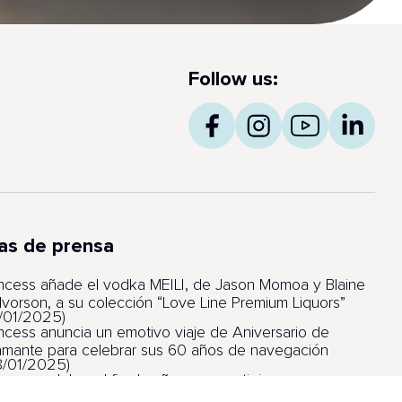
Follow us:
as de prensa
incess añade el vodka MEILI, de Jason Momoa y Blaine
lvorson, a su colección “Love Line Premium Liquors”
6/01/2025)
incess anuncia un emotivo viaje de Aniversario de
amante para celebrar sus 60 años de navegación
8/01/2025)
incess celebra el fin de año con prestigiosos
lardones por sus barcos, itinerarios y experiencia de