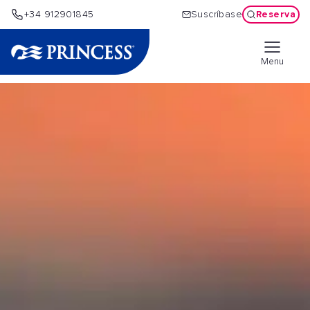
Reserva
+34 912901845
Suscríbase
Menu