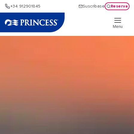
Reserva
+34 912901845
Suscríbase
Menu