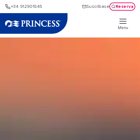
Reserva
+34 912901845
Suscríbase
Menu