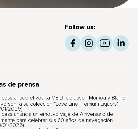
Follow us:
as de prensa
incess añade el vodka MEILI, de Jason Momoa y Blaine
lvorson, a su colección “Love Line Premium Liquors”
6/01/2025)
incess anuncia un emotivo viaje de Aniversario de
amante para celebrar sus 60 años de navegación
8/01/2025)
incess celebra el fin de año con prestigiosos
lardones por sus barcos, itinerarios y experiencia de