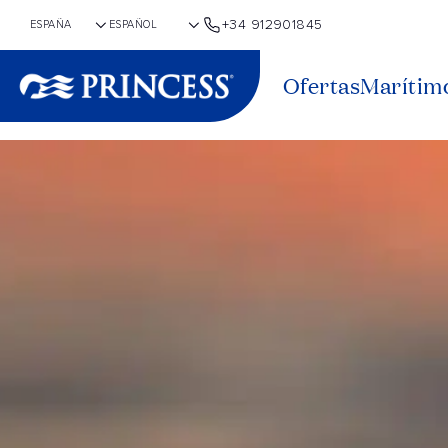
+34 912901845
Ofertas
Marítim