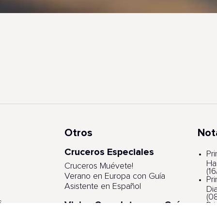
Otros
Not
Cruceros Especiales
s
Pr
Ha
Cruceros Muévete!
(1
Verano en Europa con Guía
Pr
Asistente en Español
Di
(0
s
Viajes Completos con Guía
Pr
Asistente
ga