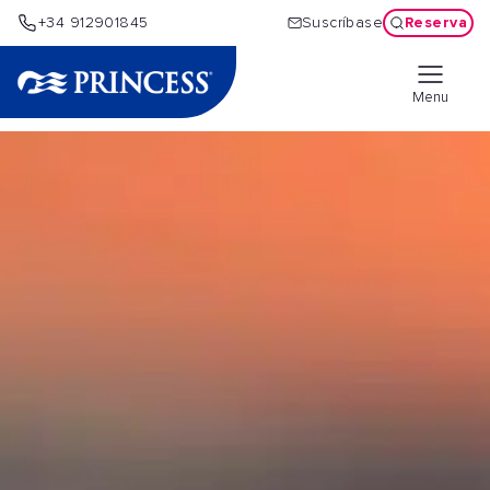
Reserva
+34 912901845
Suscríbase
Menu