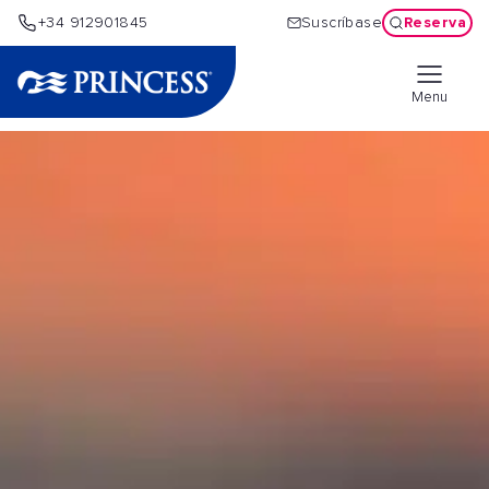
Reserva
+34 912901845
Suscríbase
Menu