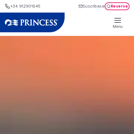
Reserva
+34 912901845
Suscríbase
Menu