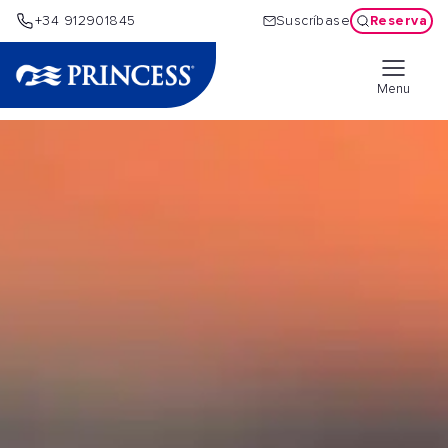
Reserva
+34 912901845
Suscríbase
Menu