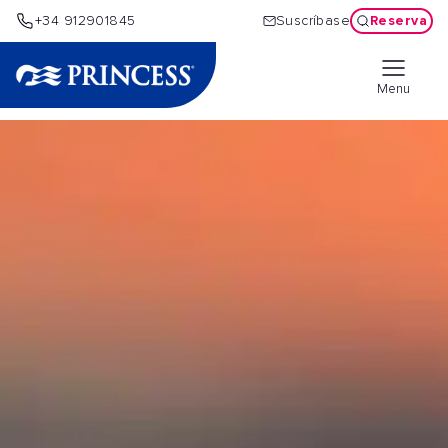
Reserva
+34 912901845
Suscríbase
Menu