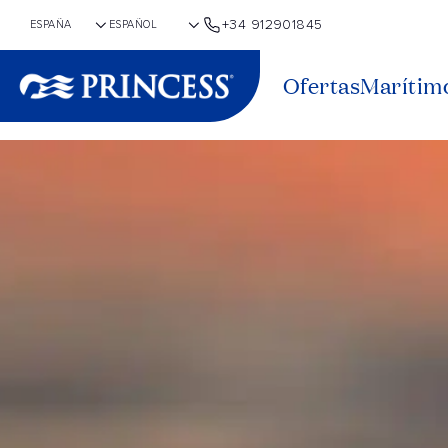
+34 912901845
Ofertas
Marítim