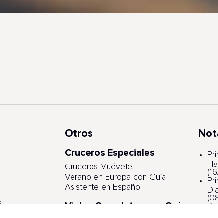
Otros
Not
Cruceros Especiales
s
Pr
Ha
Cruceros Muévete!
(1
Verano en Europa con Guía
Pr
Asistente en Español
Di
(0
s
Viajes Completos con Guía
Pr
Asistente
ga