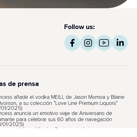
Follow us:
as de prensa
incess añade el vodka MEILI, de Jason Momoa y Blaine
lvorson, a su colección “Love Line Premium Liquors”
6/01/2025)
incess anuncia un emotivo viaje de Aniversario de
amante para celebrar sus 60 años de navegación
8/01/2025)
incess celebra el fin de año con prestigiosos
lardones por sus barcos, itinerarios y experiencia de