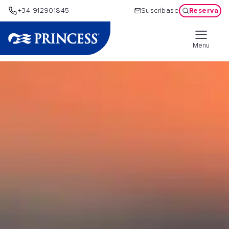
Reserva
+34 912901845
Suscríbase
Menu