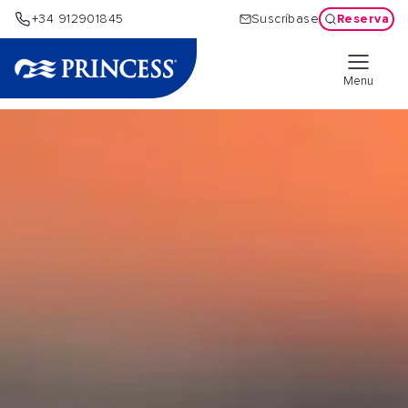
Reserva
+34 912901845
Suscríbase
Menu