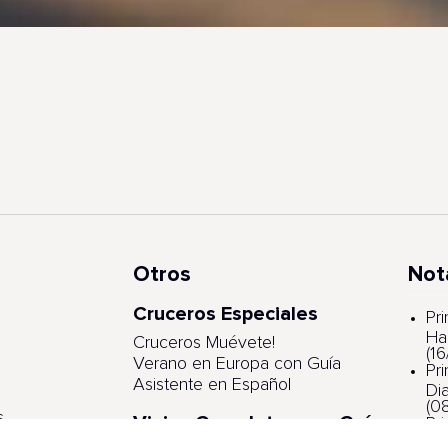
Otros
Not
Cruceros Especiales
s
Pr
Ha
Cruceros Muévete!
(1
Verano en Europa con Guía
Pr
Asistente en Español
Di
(0
s
Viajes Completos con Guía
Pr
Asistente
ga