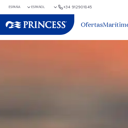
+34 912901845
Ofertas
Marítim