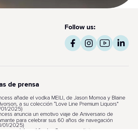
Follow us:
as de prensa
incess añade el vodka MEILI, de Jason Momoa y Blaine
lvorson, a su colección “Love Line Premium Liquors”
6/01/2025)
incess anuncia un emotivo viaje de Aniversario de
amante para celebrar sus 60 años de navegación
8/01/2025)
incess celebra el fin de año con prestigiosos
lardones por sus barcos, itinerarios y experiencia de