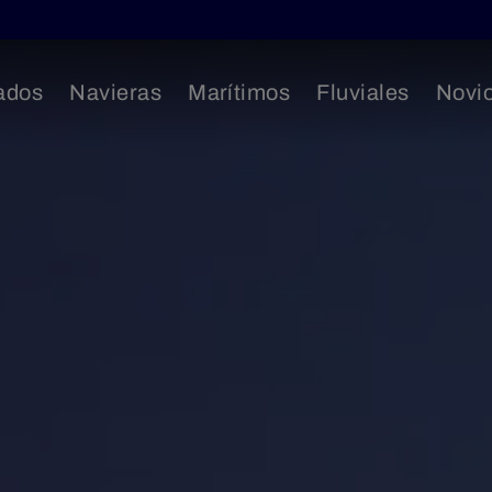
ados
Navieras
Marítimos
Fluviales
Novi