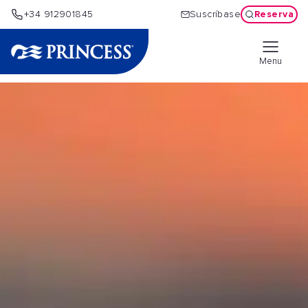
Reserva
+34 912901845
Suscríbase
Menu