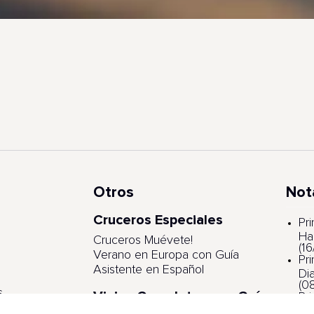
Otros
Not
Cruceros Especiales
s
Pr
Ha
Cruceros Muévete!
(1
Verano en Europa con Guía
Pr
Asistente en Español
Di
(0
s
Viajes Completos con Guía
Pr
Asistente
ga