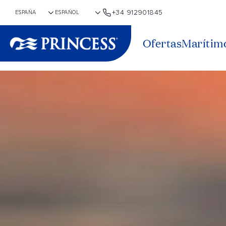
+34 912901845
Ofertas
Marítim