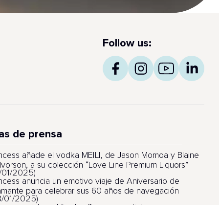
Follow us:
as de prensa
incess añade el vodka MEILI, de Jason Momoa y Blaine
lvorson, a su colección “Love Line Premium Liquors”
6/01/2025)
incess anuncia un emotivo viaje de Aniversario de
amante para celebrar sus 60 años de navegación
8/01/2025)
incess celebra el fin de año con prestigiosos
lardones por sus barcos, itinerarios y experiencia de