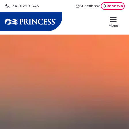
Reserva
+34 912901845
Suscríbase
Menu