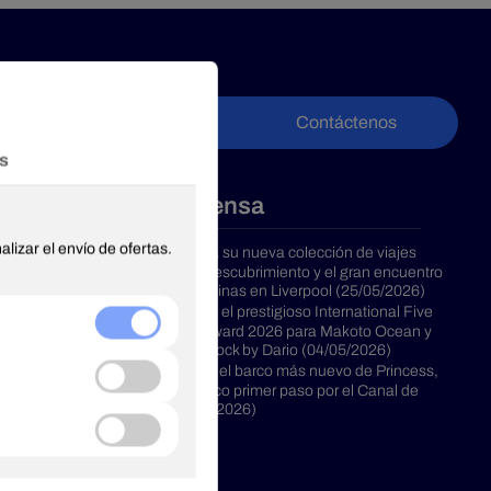
Contáctenos
Notas de prensa
uropa
Cunard presenta su nueva colección de viajes
2028: historia, descubrimiento y el gran encuentro
de las Cuatro Reinas en Liverpool (25/05/2026)
Princess obtiene el prestigioso International Five
Star Diamond Award 2026 para Makoto Ocean y
ropa
The Butcher’s Block by Dario (04/05/2026)
El Star Princess, el barco más nuevo de Princess,
realiza su histórico primer paso por el Canal de
Panamá (24/04/2026)
a