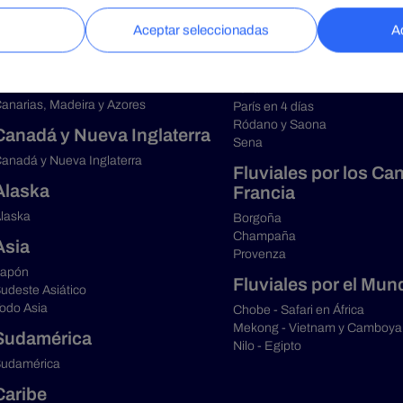
slas Británicas
Venecia, Canal Biano y Po
odo Norte de Europa
Fluviales Francia
Europa Resto
Garona y Dordoña
tlántico Oriental
Loira
anarias, Madeira y Azores
París en 4 días
Ródano y Saona
Canadá y Nueva Inglaterra
Sena
anadá y Nueva Inglaterra
Fluviales por los Ca
Alaska
Francia
laska
Borgoña
Champaña
Asia
Provenza
apón
Fluviales por el Mun
udeste Asiático
odo Asia
Chobe - Safari en África
Mekong - Vietnam y Camboya
Sudamérica
Nilo - Egipto
udamérica
Caribe