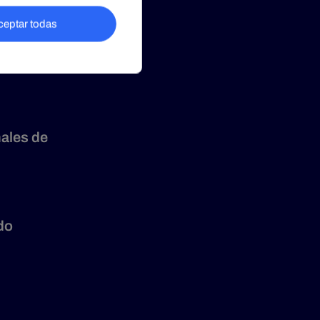
nales de
do