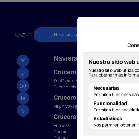
¿Necesita ayuda?
Navieras
Cruceros de Lujo
SeaDream Yatch Club
I
Experiencia Grills de Cunard
M
M
Cruceros solo para adultos
T
Virgin Voyages
Cruceros premium
B
C
Princess
F
Cunard
I
Oceania