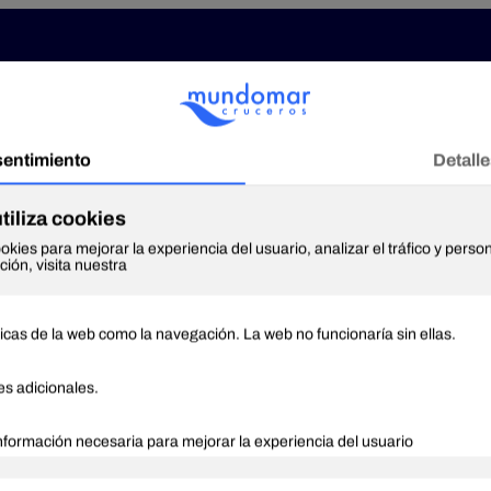
Quienes somos
Destinos Marítimos
Destinos fluviales
Europa Mediterráneo
Fluviales Norte de E
slas Griegas
Danubio
editerráneo Completo
Rin
editerráneo Occidental
Fluviales Centro Eu
odos los Mediterráneos
Elba
Norte de Europa
Canales de Holanda y Bélgica
áltico
Fluviales Sur Europ
abo Norte
iordos Noruegos
Duero
slandia
Guadalquivir y Guadiana