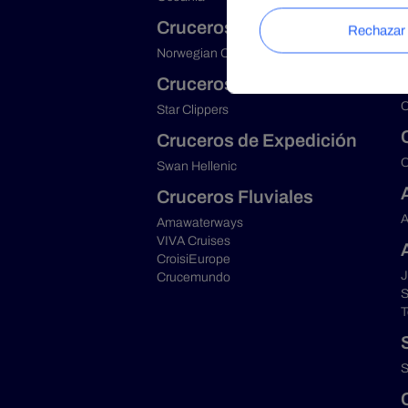
I
Cruceros populares
T
Norwegian Cruise Line
Cruceros en Velero
A
C
Star Clippers
Cruceros de Expedición
C
Swan Hellenic
Cruceros Fluviales
A
Amawaterways
VIVA Cruises
CroisiEurope
J
Crucemundo
S
T
S