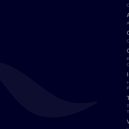
C
A
C
R
C
H
P
T
T