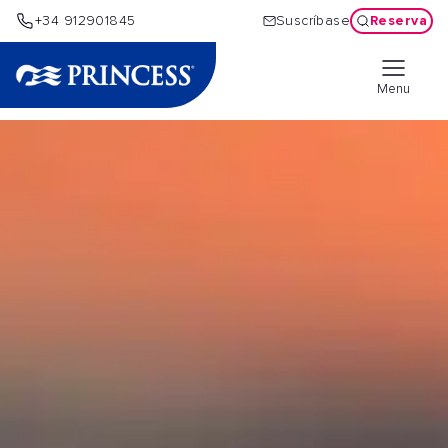
Reserva
+34 912901845
Suscríbase
Menu