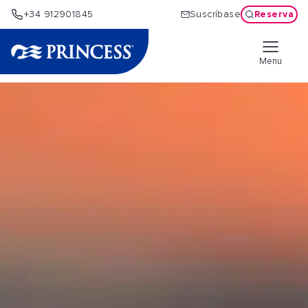
Reserva
+34 912901845
Suscríbase
Menu