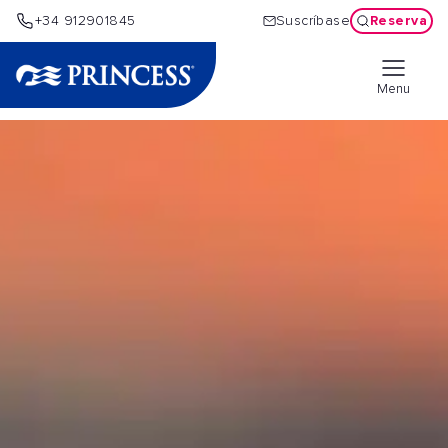
Reserva
+34 912901845
Suscríbase
Menu