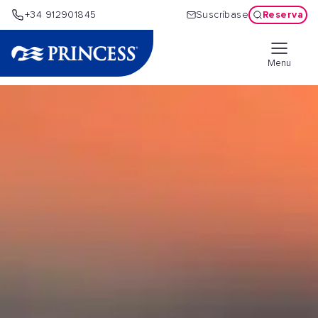
Reserva
+34 912901845
Suscríbase
Menu