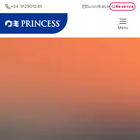
Reserva
+34 912901845
Suscríbase
Menu