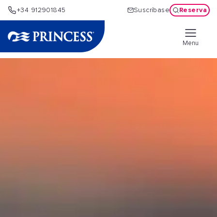
Reserva
+34 912901845
Suscríbase
Menu