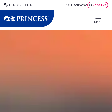
Reserva
+34 912901845
Suscríbase
Menu