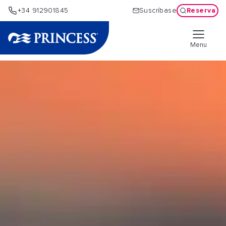
Reserva
+34 912901845
Suscríbase
Menu