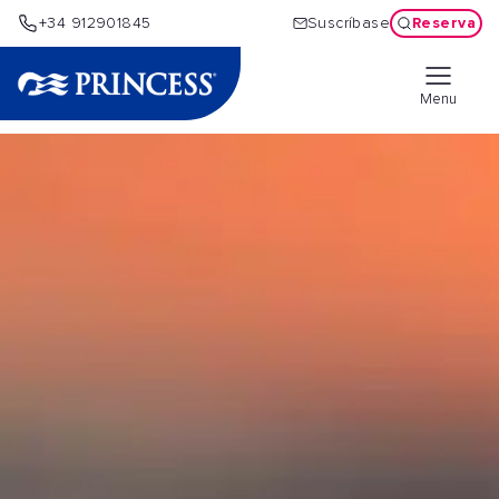
Reserva
+34 912901845
Suscríbase
Menu