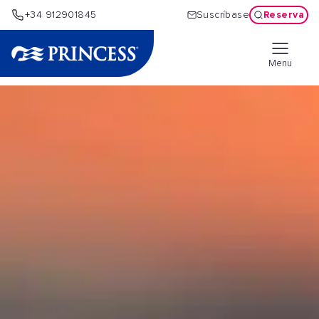
Reserva
+34 912901845
Suscríbase
Menu