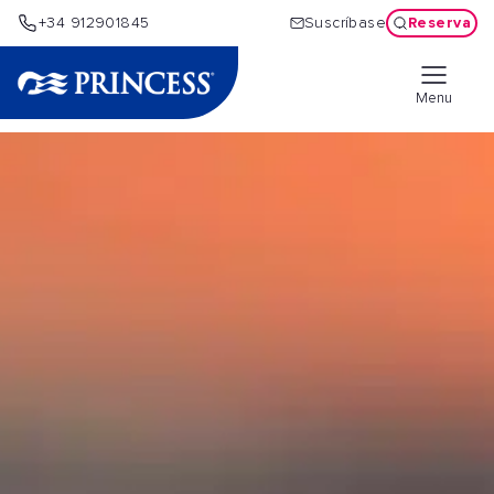
Reserva
+34 912901845
Suscríbase
Menu