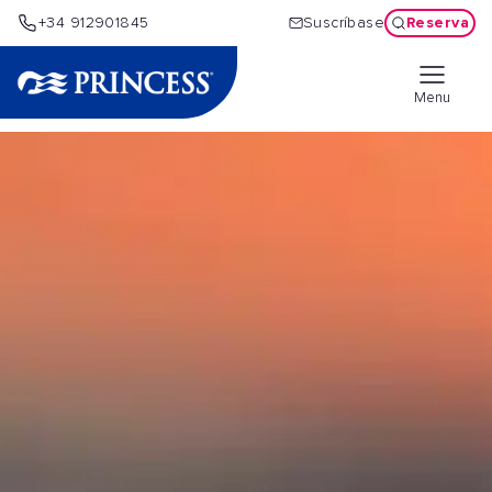
Reserva
+34 912901845
Suscríbase
Menu