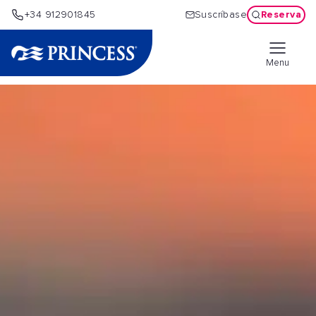
Reserva
+34 912901845
Suscríbase
Menu