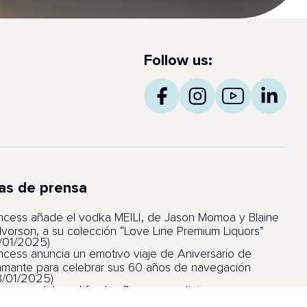
Follow us:
as de prensa
incess añade el vodka MEILI, de Jason Momoa y Blaine
lvorson, a su colección “Love Line Premium Liquors”
6/01/2025)
incess anuncia un emotivo viaje de Aniversario de
amante para celebrar sus 60 años de navegación
8/01/2025)
incess celebra el fin de año con prestigiosos
lardones por sus barcos, itinerarios y experiencia de