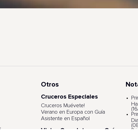
Otros
Not
Cruceros Especiales
s
Pr
Ha
Cruceros Muévete!
(1
Verano en Europa con Guía
Pr
Asistente en Español
Di
(0
s
Viajes Completos con Guía
Pr
Asistente
ga