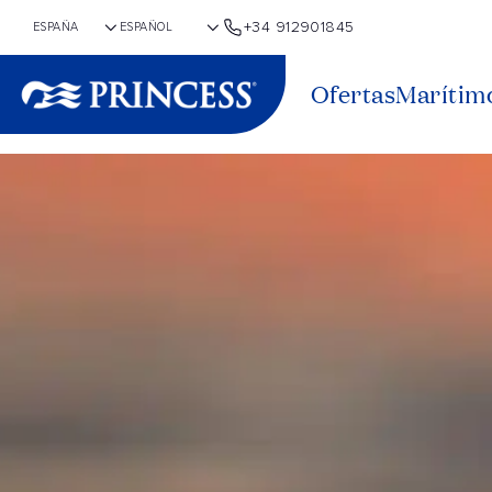
+34 912901845
Ofertas
Marítim