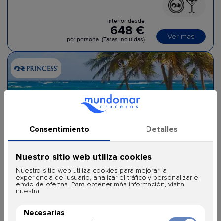
Interior desde
648 €
Ver mas
por persona. (Tasas Incluidas)
Caribe Occidental con Yukatán
8 Días
Ida y vuelta desde Fort Lauderdale (Miami)
Sun Princess
+2 Fechas
21/03/2027