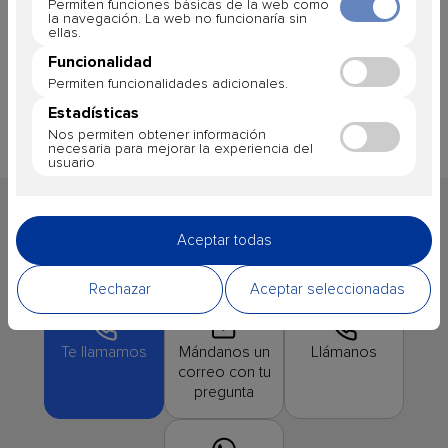
+1
Interior desde
708 €
Ver mas
por persona. (Tasas Incluidas)
¿Te podemos ayudar?
Contacta con nosotros y te ayudamos en todo lo que
necesites
Te llamamos
Mándanos un
Llámanos
correo con tu
pregunta